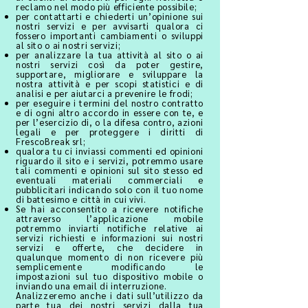
reclamo nel modo più efficiente possibile;
per contattarti e chiederti un’opinione sui
nostri servizi e per avvisarti qualora ci
fossero importanti cambiamenti o sviluppi
al sito o ai nostri servizi;
per analizzare la tua attività al sito o ai
nostri servizi così da poter gestire,
supportare, migliorare e sviluppare la
nostra attività e per scopi statistici e di
analisi e per aiutarci a prevenire le frodi;
per eseguire i termini del nostro contratto
e di ogni altro accordo in essere con te, e
per l’esercizio di, o la difesa contro, azioni
legali e per proteggere i diritti di
FrescoBreak srl;
qualora tu ci inviassi commenti ed opinioni
riguardo il sito e i servizi, potremmo usare
tali commenti e opinioni sul sito stesso ed
eventuali materiali commerciali e
pubblicitari indicando solo con il tuo nome
di battesimo e città in cui vivi.
Se hai acconsentito a ricevere notifiche
attraverso l’applicazione mobile
potremmo inviarti notifiche relative ai
servizi richiesti e informazioni sui nostri
servizi e offerte, che decidere in
qualunque momento di non ricevere più
semplicemente modificando le
impostazioni sul tuo dispositivo mobile o
inviando una email di interruzione.
Analizzeremo anche i dati sull’utilizzo da
parte tua dei nostri servizi dalla tua