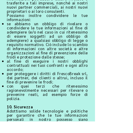
trasferite a tali imprese, nonché ai nostri
nuovi partner commerciali, ai nostri nuovi
proprietari o ai loro consulenti.
Possiamo inoltre condividere le tue
informazioni:
se abbiamo un obbligo di rivelare o
condividere le tue informazioni al fine di
adempiere (e/o nel caso in cui ritenessimo
di essere soggetti ad un obbligo di
adempiere) a qualsiasi obbligo di legge o
requisito normativo. Ciò include lo scambio
di informazioni con altre società e altre
organizzazioni al fine di prevenzione delle
frodi e protezione dalle stesse;
al fine di eseguire i nostri obblighi
contrattuali nei tuoi confronti e ogni altro
accordo;
per proteggere i diritti di FrescoBreak srl,
dei partner, dei clienti o altrui, incluso il
fine di prevenire le frodi;
con quei terzi che ritenessimo
ragionevolmente necessari per rilevare o
prevenire reati, ad esempio forze di
polizia.
10. Sicurezza
Adottiamo solide tecnologie e politiche
per garantire che le tue informazioni
personali in nostro possesso siano
adeguatamente protette.
Adottiamo misure per proteggere le tue
informazioni da accessi non autorizzati,