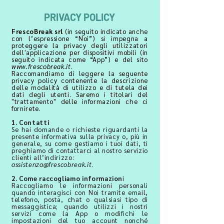
PRIVACY POLICY
FrescoBreak srl
(in seguito indicato anche
con l’espressione “Noi”) si impegna a
proteggere la privacy degli utilizzatori
dell'applicazione per dispositivi mobili (in
seguito indicata come “App”) e del sito
www.frescobreak.it
.
Raccomandiamo di leggere la seguente
privacy policy contenente la descrizione
delle modalità di utilizzo e di tutela dei
dati degli utenti. Saremo i titolari del
"trattamento" delle informazioni che ci
fornirete.
1. Contatti
Se hai domande o richieste riguardanti la
presente informativa sulla privacy o, più in
generale, su come gestiamo i tuoi dati, ti
preghiamo di contattarci al nostro servizio
clienti all’indirizzo:
assistenza@frescobreak.it
.
2. Come raccogliamo informazion
i
Raccogliamo le informazioni personali
quando interagisci con Noi tramite email,
telefono, posta, chat o qualsiasi tipo di
messaggistica; quando utilizzi i nostri
servizi come la App o modifichi le
impostazioni del tuo account nonché