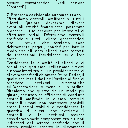
oppure contattandoci (vedi sezione
"Contatti").
7. Processo decisionale automatizzato
Effettuiamo controlli antifrode su tutti i
clienti. Qualora dovessimo rilevare
eventuali attività fraudolente, potremmo
bloccare il tuo account per impedirti di
effettuare ordini. Effettuiamo controlli
antifrode su tutti i clienti garantendoci
che i servizi che forniamo siano
debitamente pagati, nonché per fare in
modo che gli stessi clienti siano protetti
da transazioni fraudolente sulle loro
carte.
Considerata la quantità di clienti e di
ordini che gestiamo, utilizziamo sistemi
automatizzati tra cui un provider terzo di
rilevamento frodi chiamato Stripe Radar, il
quale analizza i dati dell’ordine al fine di
prendere decisioni automatiche
sull'accettazione o meno di un ordine.
Riteniamo che questo sia un modo più
giusto, accurato ed efficiente di condurre
controlli antifrode in quanto semplici
controlli umani non sarebbero possibili
entro i tempi stabiliti e considerata la
quantità di clienti che gestiamo. I
controlli e le decisioni assunte
considerano varie componenti tra cui noti
indicatori del settore antifrode che il
nostro provider esperto in rilevamento